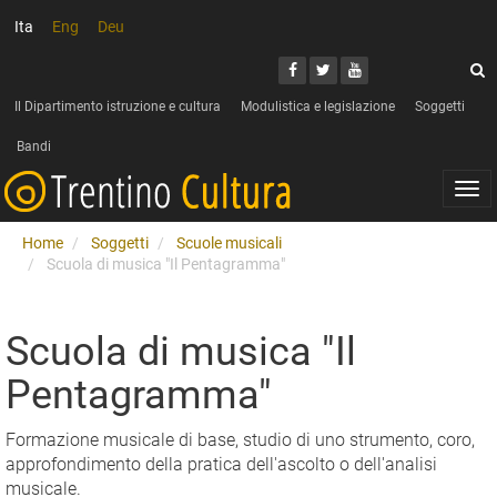
Ita
Eng
Deu
Cerca
Youtube
Facebook
Twitter
C
Il Dipartimento istruzione e cultura
Modulistica e legislazione
Soggetti
Bandi
Togg
navi
Home
Soggetti
Scuole musicali
Scuola di musica "Il Pentagramma"
Scuola di musica "Il
Pentagramma"
Formazione musicale di base, studio di uno strumento, coro,
approfondimento della pratica dell'ascolto o dell'analisi
musicale.