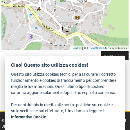
Leaflet
| ©
OpenStreetMap
contributors
come arrivare
Ciao! Questo sito utilizza cookies!
Questo sito utilzza cookies tecnici per assicurare il corretto
funzionamento e cookies di tracciamento per comprendere
meglio le tue interazioni. Quest'ultimo tipo di cookies
saranno aggiunti solamente dopo il tuo esplicito consenso.
Dichiarazione di accessibilità
Privacy
Note legali e crediti
Art Bonus
Per ogni dubbio in merito alle nostre politiche sui cookie e
sulle scelte che hai effettuato, ti invitiamo a leggere l'
Informativa Cookie.
© 2014 - 2026 TrentinoCultura - Ideazione e coordinamento a cura del
Dipartimento Cultura, Turismo, Promozione e Sport