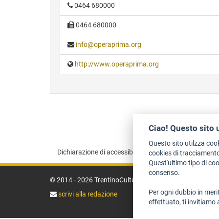
0464 680000
0464 680000
info@operaprima.org
http://www.operaprima.org
Ciao! Questo sito 
Questo sito utilzza coo
Dichiarazione di accessibilità
Privacy
Note le
cookies di tracciamento
Quest'ultimo tipo di co
consenso.
© 2014 - 2026 TrentinoCultura - Ideazione e coordiname
Per ogni dubbio in merit
scrivi alla redazione
effettuato, ti invitiamo 