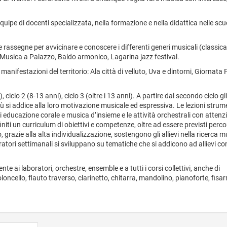
equipe di docenti specializzata, nella formazione e nella didattica nelle scu
 rassegne per avvicinare e conoscere i differenti generi musicali (classica,
i: Musica a Palazzo, Baldo armonico, Lagarina jazz festival.
i manifestazioni del territorio: Ala città di velluto, Uva e dintorni, Giornata 
), ciclo 2 (8-13 anni), ciclo 3 (oltre i 13 anni). A partire dal secondo ciclo gli 
ù si addice alla loro motivazione musicale ed espressiva. Le lezioni strum
i educazione corale e musica d’insieme e le attività orchestrali con attenz
finiti un curriculum di obiettivi e competenze, oltre ad essere previsti percor
lo, grazie alla alta individualizzazione, sostengono gli allievi nella ricerca 
oratori settimanali si sviluppano su tematiche che si addicono ad allievi co
te ai laboratori, orchestre, ensemble e a tutti i corsi collettivi, anche di
ioloncello, flauto traverso, clarinetto, chitarra, mandolino, pianoforte, fisa