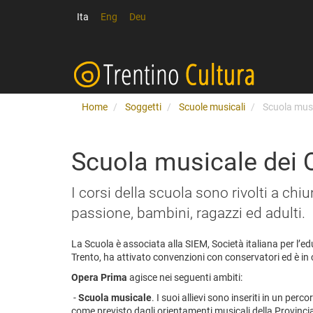
Ita
Eng
Deu
Home
Soggetti
Scuole musicali
Scuola musi
Scuola musicale dei Q
I corsi della scuola sono rivolti a c
passione, bambini, ragazzi ed adulti.
La Scuola è associata alla SIEM, Società italiana per l’ed
Trento, ha attivato convenzioni con conservatori ed è in
Opera Prima
agisce nei seguenti ambiti:
-
Scuola musicale
. I suoi allievi sono inseriti in un p
come previsto dagli orientamenti musicali della Provincia 