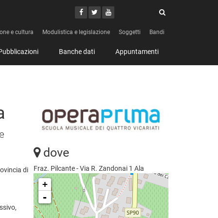
Cerca
Youtube
Facebook
Twitter
Cerca
ione e cultura
Modulistica e legislazione
Soggetti
Bandi
Pubblicazioni
Banche dati
Appuntamenti
a
e
dove
Fraz. Pilcante - Via R. Zandonai 1 Ala
ovincia di
+
-
ssivo,
,