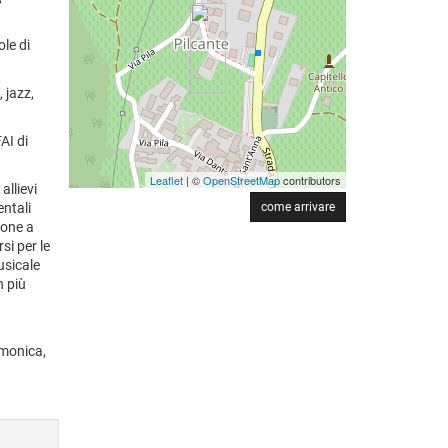
ole di
 jazz,
FAI di
Leaflet
| ©
OpenStreetMap
contributors
allievi
come arrivare
entali
ione a
si per le
musicale
n più
rmonica,