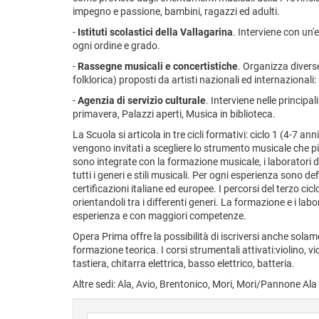
impegno e passione, bambini, ragazzi ed adulti.
-
Istituti scolastici della Vallagarina
. Interviene con un'
ogni ordine e grado.
-
Rassegne musicali e concertistiche
. Organizza diverse
folklorica) proposti da artisti nazionali ed internazional
-
Agenzia di servizio culturale
. Interviene nelle principal
primavera, Palazzi aperti, Musica in biblioteca.
La Scuola si articola in tre cicli formativi: ciclo 1 (4-7 anni
vengono invitati a scegliere lo strumento musicale che pi
sono integrate con la formazione musicale, i laboratori d
tutti i generi e stili musicali. Per ogni esperienza sono de
certificazioni italiane ed europee. I percorsi del terzo cic
orientandoli tra i differenti generi. La formazione e i lab
esperienza e con maggiori competenze.
Opera Prima offre la possibilità di iscriversi anche solamen
formazione teorica. I corsi strumentali attivati:violino, v
tastiera, chitarra elettrica, basso elettrico, batteria.
Altre sedi: Ala, Avio, Brentonico, Mori, Mori/Pannone Ala