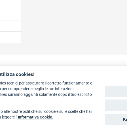
utilizza cookies!
kies tecnici per assicurare il corretto funzionamento e
gali e crediti
Art Bonus
 per comprendere meglio le tue interazioni.
okies saranno aggiunti solamente dopo il tuo esplicito
nto a cura del Dipartimento Cultura, Turismo, Promozione e Sport
o alle nostre politiche sui cookie e sulle scelte che hai
a leggere l'
Informativa Cookie.
Fa