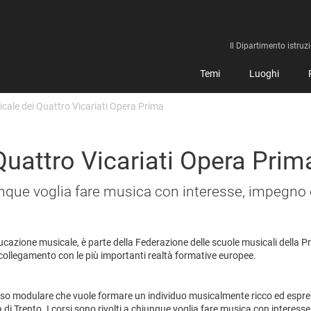
Il Dipartimento istruz
Temi
Luoghi
cale dei Quattro Vicariati Opera Prima
uattro Vicariati Opera Prim
hiunque voglia fare musica con interesse, impegno 
ucazione musicale, è parte della Federazione delle scuole musicali della Pr
 collegamento con le più importanti realtà formative europee.
ercorso modulare che vuole formare un individuo musicalmente ricco ed espre
di Trento. I corsi sono rivolti a chiunque voglia fare musica con interesse