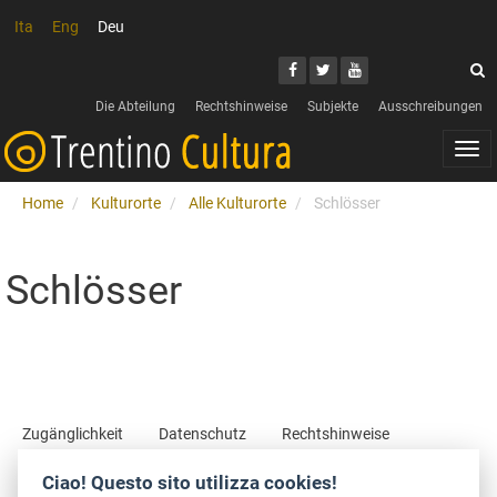
Ita
Eng
Deu
Search
Youtube
Facebook
Twitter
S
Die Abteilung
Rechtshinweise
Subjekte
Ausschreibungen
Togg
navi
Home
Kulturorte
Alle Kulturorte
Schlösser
Schlösser
Zugänglichkeit
Datenschutz
Rechtshinweise
Art Bonus
Ciao! Questo sito utilizza cookies!