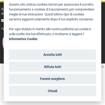
Questo sito utilzza cookies tecnici per assicurare il corretto
© 2014 - 2026 TrentinoCultura - Entwikelt und koordiniert von der der
funzionamento e cookies di tracciamento per comprendere
Abteilung Kultur, Tourismus, Promotion und Sport
meglio le tue interazioni. Quest'ultimo tipo di cookies
saranno aggiunti solamente dopo il tuo esplicito consenso.
Schreib an die Redaktion
Per ogni dubbio in merito alle nostre politiche sui cookie e
sulle scelte che hai effettuato, ti invitiamo a leggere l'
Informativa Cookie.
Accetta tutti
aree riservate operatori
Rifiuta tutti
Fammi scegliere
Chiudi