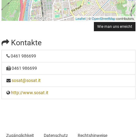
Leaflet
| ©
OpenStreetMap
contributors
Wie man uns erreicht
Kontakte
0461 986699
0461 986699
sosat@sosat.it
http://www.sosat.it
Zugänglichkeit
Datenschutz
Rechtshinweise