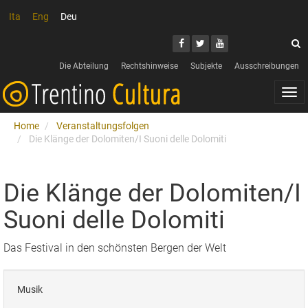
Ita
Eng
Deu
Search
Youtube
Facebook
Twitter
S
Die Abteilung
Rechtshinweise
Subjekte
Ausschreibungen
Togg
navi
Home
Veranstaltungsfolgen
Die Klänge der Dolomiten/I Suoni delle Dolomiti
Die Klänge der Dolomiten/I
Suoni delle Dolomiti
Das Festival in den schönsten Bergen der Welt
Musik