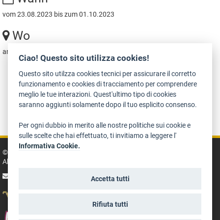
vom 23.08.2023 bis zum 01.10.2023
Wo
an verschiedenen Orten
Ciao! Questo sito utilizza cookies!
Questo sito utilzza cookies tecnici per assicurare il corretto
funzionamento e cookies di tracciamento per comprendere
meglio le tue interazioni. Quest'ultimo tipo di cookies
saranno aggiunti solamente dopo il tuo esplicito consenso.
Zugänglichkeit
Datenschutz
Rechtshinweise
Art Bonus
Per ogni dubbio in merito alle nostre politiche sui cookie e
sulle scelte che hai effettuato, ti invitiamo a leggere l'
Informativa Cookie.
© 2014 - 2026 TrentinoCultura - Entwikelt und koordiniert von der der
Abteilung Kultur, Tourismus, Promotion und Sport
Schreib an die Redaktion
Accetta tutti
Rifiuta tutti