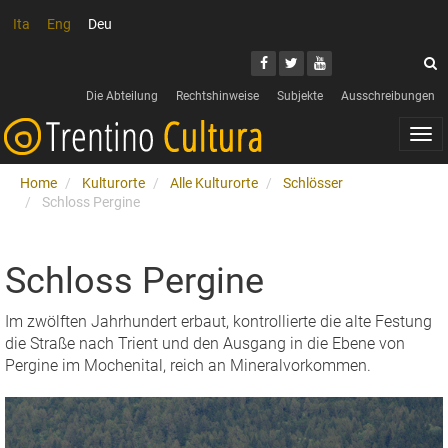
Ita
Eng
Deu
Search
Youtube
Facebook
Twitter
S
Die Abteilung
Rechtshinweise
Subjekte
Ausschreibungen
Togg
navi
Home
Kulturorte
Alle Kulturorte
Schlösser
Schloss Pergine
Schloss Pergine
Im zwölften Jahrhundert erbaut, kontrollierte die alte Festung
die Straße nach Trient und den Ausgang in die Ebene von
Pergine im Mochenital, reich an Mineralvorkommen.