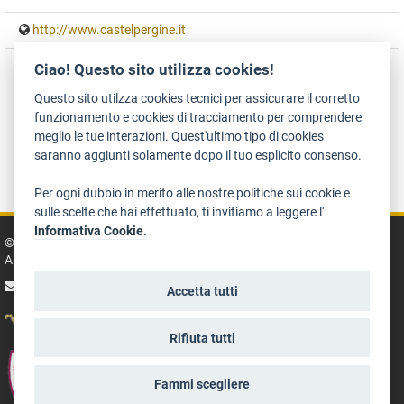
http://www.castelpergine.it
Ciao! Questo sito utilizza cookies!
Questo sito utilzza cookies tecnici per assicurare il corretto
funzionamento e cookies di tracciamento per comprendere
meglio le tue interazioni. Quest'ultimo tipo di cookies
saranno aggiunti solamente dopo il tuo esplicito consenso.
Zugänglichkeit
Datenschutz
Rechtshinweise
Art Bonus
Per ogni dubbio in merito alle nostre politiche sui cookie e
sulle scelte che hai effettuato, ti invitiamo a leggere l'
Informativa Cookie.
© 2014 - 2026 TrentinoCultura - Entwikelt und koordiniert von der der
Abteilung Kultur, Tourismus, Promotion und Sport
Schreib an die Redaktion
Accetta tutti
Rifiuta tutti
Fammi scegliere