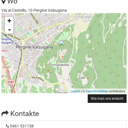
Wo
Via al Castello, 10 Pergine Valsugana
+
-
Leaflet
| ©
OpenStreetMap
contributors
Wie man uns erreicht
Kontakte
0461 531158