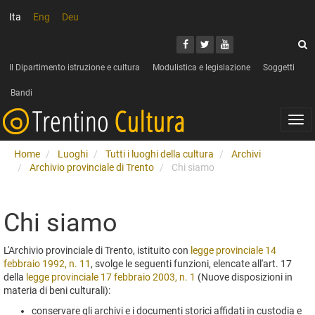
Ita
Eng
Deu
Cerca
Youtube
Facebook
Twitter
C
Il Dipartimento istruzione e cultura
Modulistica e legislazione
Soggetti
Bandi
Togg
navi
Home
Luoghi
Tutti i luoghi della cultura
Archivi
Archivio provinciale di Trento
Chi siamo
Chi siamo
L'Archivio provinciale di Trento, istituito con
legge provinciale 14
febbraio 1992, n. 11
, svolge le seguenti funzioni, elencate all'art. 17
della
legge provinciale 17 febbraio 2003, n. 1
(Nuove disposizioni in
materia di beni culturali):
conservare gli archivi e i documenti storici affidati in custodia e