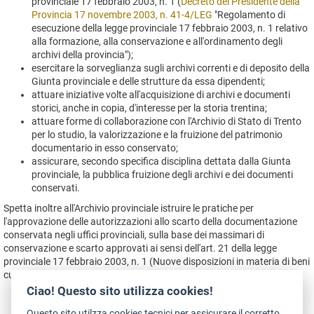
provinciale 17 febbraio 2003, n. 1 (
Decreto del Presidente della
Provincia 17 novembre 2003, n. 41-4/LEG
"Regolamento di
esecuzione della legge provinciale 17 febbraio 2003, n. 1 relativo
alla formazione, alla conservazione e all'ordinamento degli
archivi della provincia");
esercitare la sorveglianza sugli archivi correnti e di deposito della
Giunta provinciale e delle strutture da essa dipendenti;
attuare iniziative volte all'acquisizione di archivi e documenti
storici, anche in copia, d'interesse per la storia trentina;
attuare forme di collaborazione con l'Archivio di Stato di Trento
per lo studio, la valorizzazione e la fruizione del patrimonio
documentario in esso conservato;
assicurare, secondo specifica disciplina dettata dalla Giunta
provinciale, la pubblica fruizione degli archivi e dei documenti
conservati.
Spetta inoltre all'Archivio provinciale istruire le pratiche per
l'approvazione delle autorizzazioni allo scarto della documentazione
conservata negli uffici provinciali, sulla base dei massimari di
conservazione e scarto approvati ai sensi dell'art. 21 della legge
provinciale 17 febbraio 2003, n. 1 (Nuove disposizioni in materia di beni
culturali).
Ciao! Questo sito utilizza cookies!
Questo sito utilzza cookies tecnici per assicurare il corretto